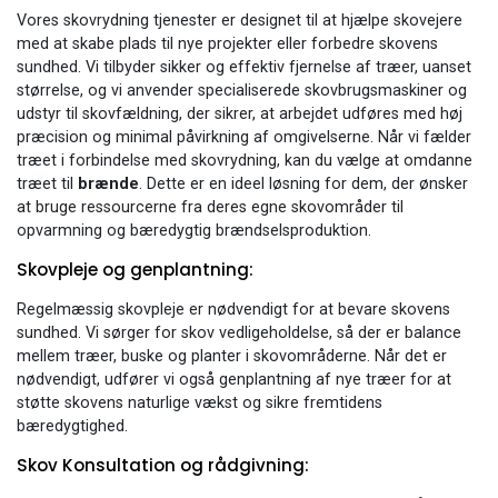
Vores skovrydning tjenester er designet til at hjælpe skovejere
med at skabe plads til nye projekter eller forbedre skovens
sundhed. Vi tilbyder sikker og effektiv fjernelse af træer, uanset
størrelse, og vi anvender specialiserede skovbrugsmaskiner og
udstyr til skovfældning, der sikrer, at arbejdet udføres med høj
præcision og minimal påvirkning af omgivelserne. Når vi fælder
træet i forbindelse med skovrydning, kan du vælge at omdanne
træet til
brænde
. Dette er en ideel løsning for dem, der ønsker
at bruge ressourcerne fra deres egne skovområder til
opvarmning og bæredygtig brændselsproduktion.
Skovpleje og genplantning:
Regelmæssig skovpleje er nødvendigt for at bevare skovens
sundhed. Vi sørger for skov vedligeholdelse, så der er balance
mellem træer, buske og planter i skovområderne. Når det er
nødvendigt, udfører vi også genplantning af nye træer for at
støtte skovens naturlige vækst og sikre fremtidens
bæredygtighed.
Skov Konsultation og rådgivning: