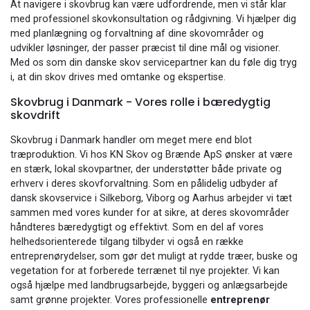
At navigere i skovbrug kan være udfordrende, men vi står klar
med professionel skovkonsultation og rådgivning. Vi hjælper dig
med planlægning og forvaltning af dine skovområder og
udvikler løsninger, der passer præcist til dine mål og visioner.
Med os som din danske skov servicepartner kan du føle dig tryg
i, at din skov drives med omtanke og ekspertise.
Skovbrug i Danmark - Vores rolle i bæredygtig
skovdrift
Skovbrug i Danmark handler om meget mere end blot
træproduktion. Vi hos KN Skov og Brænde ApS ønsker at være
en stærk, lokal skovpartner, der understøtter både private og
erhverv i deres skovforvaltning. Som en pålidelig udbyder af
dansk skovservice i Silkeborg, Viborg og Aarhus arbejder vi tæt
sammen med vores kunder for at sikre, at deres skovområder
håndteres bæredygtigt og effektivt. Som en del af vores
helhedsorienterede tilgang tilbyder vi også en række
entreprenørydelser, som gør det muligt at rydde træer, buske og
vegetation for at forberede terrænet til nye projekter. Vi kan
også hjælpe med landbrugsarbejde, byggeri og anlægsarbejde
samt grønne projekter. Vores professionelle
entreprenør