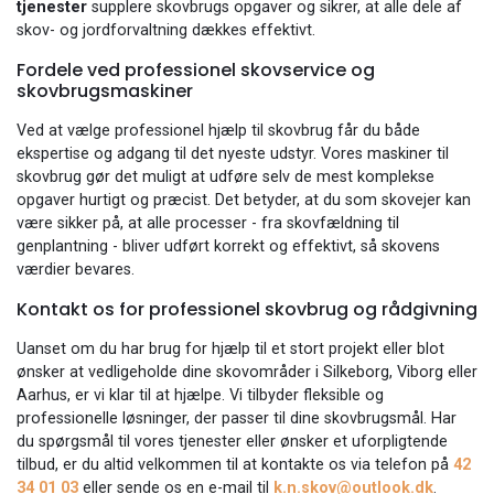
tjenester
supplere skovbrugs opgaver og sikrer, at alle dele af
skov- og jordforvaltning dækkes effektivt.
Fordele ved professionel skovservice og
skovbrugsmaskiner
Ved at vælge professionel hjælp til skovbrug får du både
ekspertise og adgang til det nyeste udstyr. Vores maskiner til
skovbrug gør det muligt at udføre selv de mest komplekse
opgaver hurtigt og præcist. Det betyder, at du som skovejer kan
være sikker på, at alle processer - fra skovfældning til
genplantning - bliver udført korrekt og effektivt, så skovens
værdier bevares.
Kontakt os for professionel skovbrug og rådgivning
Uanset om du har brug for hjælp til et stort projekt eller blot
ønsker at vedligeholde dine skovområder i Silkeborg, Viborg eller
Aarhus, er vi klar til at hjælpe. Vi tilbyder fleksible og
professionelle løsninger, der passer til dine skovbrugsmål. Har
du spørgsmål til vores tjenester eller ønsker et uforpligtende
tilbud, er du altid velkommen til at kontakte os via telefon på
42
34 01 03
eller sende os en e-mail til
k.n.skov@outlook.dk
.