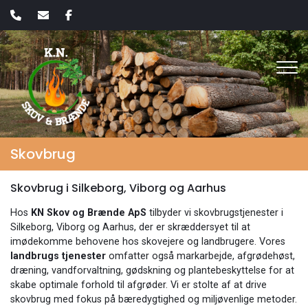
Gå
til
hovedindhold
Skovbrug
Skovbrug i Silkeborg, Viborg og Aarhus
Hos
KN Skov og Brænde ApS
tilbyder vi skovbrugstjenester i
Silkeborg, Viborg og Aarhus, der er skræddersyet til at
imødekomme behovene hos skovejere og landbrugere. Vores
landbrugs tjenester
omfatter også markarbejde, afgrødehøst,
dræning, vandforvaltning, gødskning og plantebeskyttelse for at
skabe optimale forhold til afgrøder. Vi er stolte af at drive
skovbrug med fokus på bæredygtighed og miljøvenlige metoder.