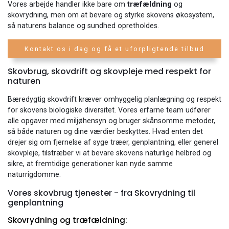
Vores arbejde handler ikke bare om
træfældning
og
skovrydning, men om at bevare og styrke skovens økosystem,
så naturens balance og sundhed opretholdes.
Kontakt os i dag og få et uforpligtende tilbud
Skovbrug, skovdrift og skovpleje med respekt for
naturen
Bæredygtig skovdrift kræver omhyggelig planlægning og respekt
for skovens biologiske diversitet. Vores erfarne team udfører
alle opgaver med miljøhensyn og bruger skånsomme metoder,
så både naturen og dine værdier beskyttes. Hvad enten det
drejer sig om fjernelse af syge træer, genplantning, eller generel
skovpleje, tilstræber vi at bevare skovens naturlige helbred og
sikre, at fremtidige generationer kan nyde samme
naturrigdomme.
Vores skovbrug tjenester - fra Skovrydning til
genplantning
Skovrydning og træfældning: