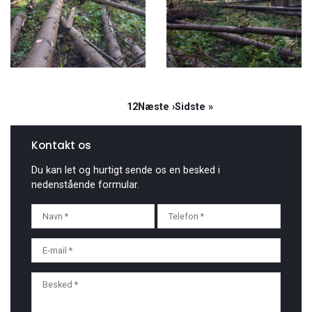
Sideinddeling
Side
1
Side
2
Næste
Næste ›
Sidste
Sidste »
side
side
Kontakt os
Du kan let og hurtigt sende os en besked i
nedenstående formular.